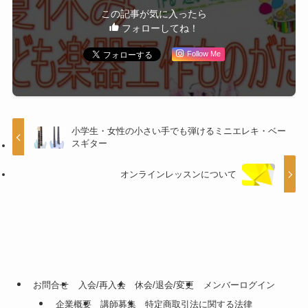
この記事が気に入ったら
フォローしてね！
Follow Me
小学生・女性の小さい手でも弾けるミニエレキ・ベー
スギター
オンラインレッスンについて
お問合せ
入会/再入会
休会/退会/変更
メンバーログイン
企業概要
講師募集
特定商取引法に関する法律