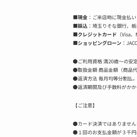
■
現金
：ご来店時に現金払い
■
振込
：埼玉りそな銀行、栃
■
クレジットカード
（Visa、M
■
ショッピングローン
：JA
●ご利用資格 満20歳～の安
●取扱金額 商品金額（商品代
●返済方法 毎月均等分割払
●返済期間及び手数料がかか
【ご注意】
●カード決済ではありません
●１回のお支払金額が３千円