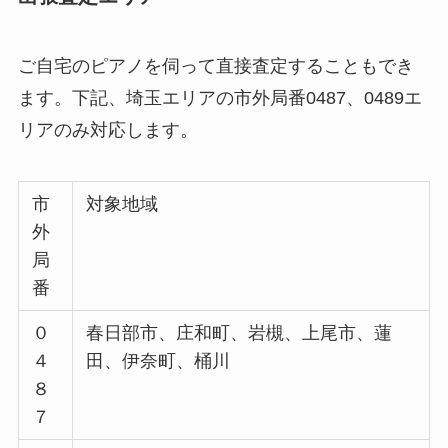
ご自宅のピアノを伺って直接査定することもでき
ます。下記、埼玉エリアの市外局番0487、0489エ
リアのみ対応します。
市
対象地域
外
局
番
０
春日部市、庄和町、岩槻、上尾市、蓮
４
田、伊奈町、桶川
８
７