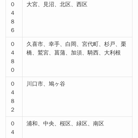
０
大宮、見沼、北区、西区
４
８
６
０
久喜市、幸手、白岡、宮代町、杉戸、栗
４
橋、鷲宮、菖蒲、加須、騎西、大利根
８
０
０
川口市、鳩ヶ谷
４
８
２
０
浦和、中央、桜区、緑区、南区
４